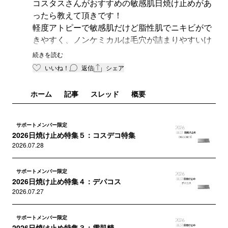
コスタスさんがおすすめの敏感肌日焼け止めがあ
ったら教えて頂きです！
軽度アトピーで敏感肌だけど脂性肌でニキビがで
きやすく、ノンケミカルは毛穴が詰まりやすいけ
ど紫外線吸収剤だと刺激感じるときがあってなか
続きを読む
なか難儀しています。
いいね！
返信
シェア
ホーム
記事
スレッド
概要
サポートメンバー限定
2026日焼け止め特集５：コスデコ特集
2026.07.28
サポートメンバー限定
2026日焼け止め特集４：デパコス
2026.07.27
サポートメンバー限定
2026日焼け止め特集３：雪肌精