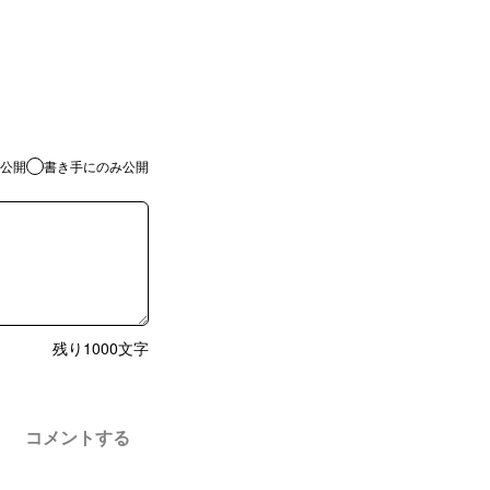
公開
書き手にのみ公開
残り
1000
文字
コメントする